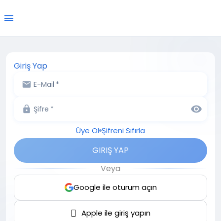
Giriş Yap
E-Mail
*
Şifre
*
Üye Ol
Şifreni Sıfırla
GIRIŞ YAP
Veya
Google ile oturum açın

Apple ile giriş yapın