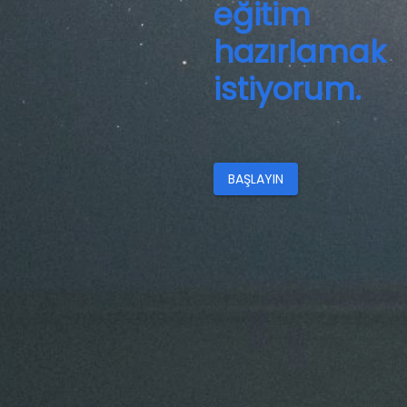
eğitim
hazırlamak
istiyorum.
BAŞLAYIN