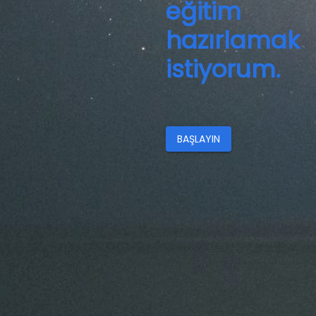
eğitim
hazırlamak
istiyorum.
BAŞLAYIN