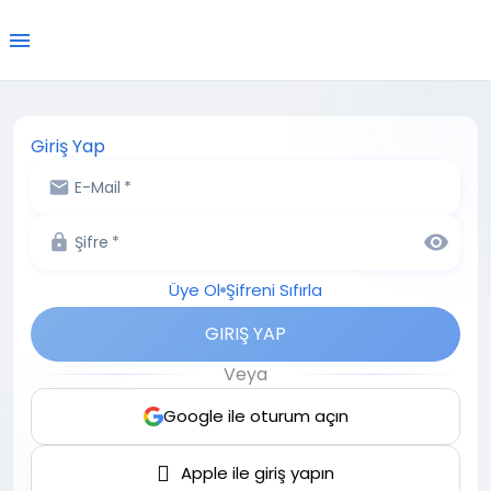
Giriş Yap
E-Mail
*
Şifre
*
Üye Ol
Şifreni Sıfırla
GIRIŞ YAP
Veya
Google ile oturum açın

Apple ile giriş yapın